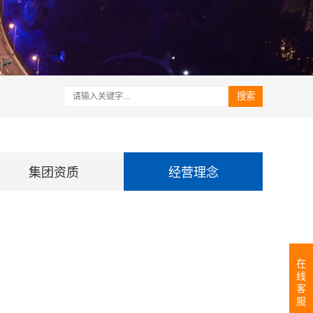
搜索
集团资质
经营理念
在
线
客
服