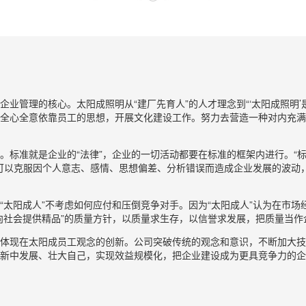
管理的核心。太阳成照明从“建厂先育人”的人才理念到“‘太阳成照明’
全心全意依靠员工的思想，开展文化建设工作。努力去营造一种对内充满
准就是企业的“法律”，企业的一切活动都要在标准的框架内进行。“标
”，可以克服因个人意志、感情、思想偏差、分析错误而造成企业发展的波
阳成人”不考虑如何应付和压倒竞争对手。因为“太阳成人”认为在市场
向社会提供精品”的质量方针，以质量求生存，以信誉求发展，把质量当作
现在太阳成员工观念的创新。公司突破传统的观念和意识，不断加大技术
新中发展、壮大自己，实现效益规模化，把企业建设成为更具竞争力的企